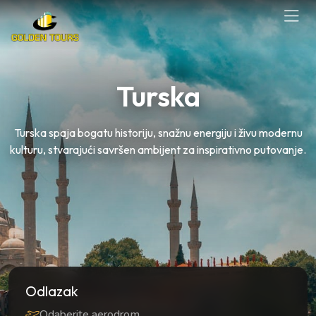
Turska
Turska spaja bogatu historiju, snažnu energiju i živu modernu
kulturu, stvarajući savršen ambijent za inspirativno putovanje.
Odlazak
Odaberite aerodrom