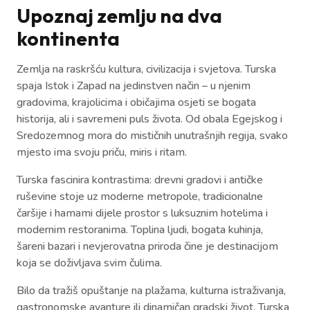
Upoznaj zemlju na dva
kontinenta
Zemlja na raskršću kultura, civilizacija i svjetova. Turska
spaja Istok i Zapad na jedinstven način – u njenim
gradovima, krajolicima i običajima osjeti se bogata
historija, ali i savremeni puls života. Od obala Egejskog i
Sredozemnog mora do mističnih unutrašnjih regija, svako
mjesto ima svoju priču, miris i ritam.
Turska fascinira kontrastima: drevni gradovi i antičke
ruševine stoje uz moderne metropole, tradicionalne
čaršije i hamami dijele prostor s luksuznim hotelima i
modernim restoranima. Toplina ljudi, bogata kuhinja,
šareni bazari i nevjerovatna priroda čine je destinacijom
koja se doživljava svim čulima.
Bilo da tražiš opuštanje na plažama, kulturna istraživanja,
gastronomske avanture ili dinamičan gradski život, Turska