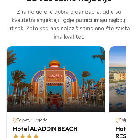
Znamo gdje je dobra organizacija, gdje su
kvalitetni smještaji i gdje putnici imaju najbolji
utisak. Zato kod nas nalaziš samo ono što zaista
ima kvalitet.
Egipat, Hurgada
Egipat, H
Hotel ALADDIN BEACH
Hotel 
RESOR