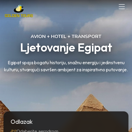
AVION + HOTEL + TRANSPORT
Ljetovanje Egipat
Egipat spaja bogatu historiju, snažnu energiju i jedinstvenu
kulturu, stvarajući savršen ambijent za inspirativno putovanje.
Odlazak
Odaberite aerodrom