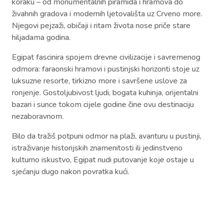
koraku – od monumentalnih piramida i hramova do
živahnih gradova i modernih ljetovališta uz Crveno more.
Njegovi pejzaži, običaji i ritam života nose priče stare
hiljadama godina.
Egipat fascinira spojem drevne civilizacije i savremenog
odmora: faraonski hramovi i pustinjski horizonti stoje uz
luksuzne resorte, tirkizno more i savršene uslove za
ronjenje. Gostoljubivost ljudi, bogata kuhinja, orijentalni
bazari i sunce tokom cijele godine čine ovu destinaciju
nezaboravnom.
Bilo da tražiš potpuni odmor na plaži, avanturu u pustinji,
istraživanje historijskih znamenitosti ili jedinstveno
kulturno iskustvo, Egipat nudi putovanje koje ostaje u
sjećanju dugo nakon povratka kući.